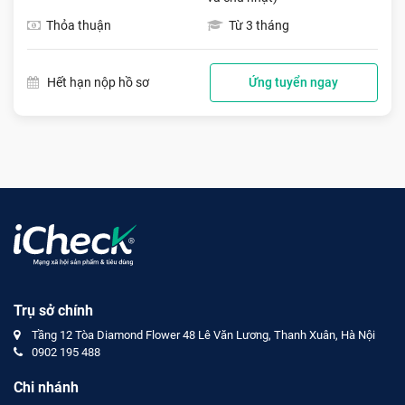
Thỏa thuận
Từ 3 tháng
Hết hạn nộp hồ sơ
Ứng tuyển ngay
Trụ sở chính
Tầng 12 Tòa Diamond Flower 48 Lê Văn Lương, Thanh Xuân, Hà Nội
0902 195 488
Chi nhánh